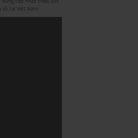
 dụng, cập nhật thiếu sót
h số tại Việt Nam