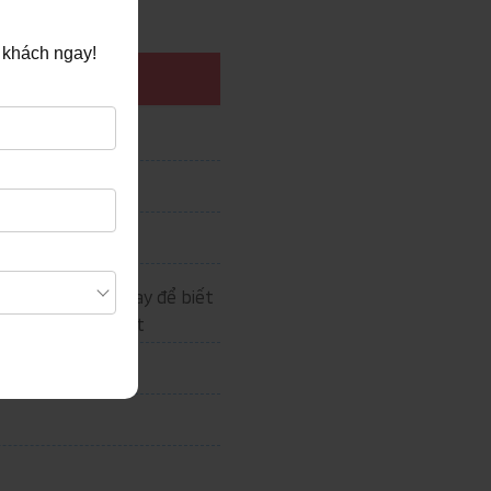
 khách ngay!
– Liên hệ ngay để biết
h
thêm chi tiết