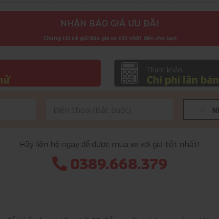
NHẬN BÁO GIÁ ƯU ĐÃI
Chúng tôi sẽ gửi Báo giá xe tốt nhất đến cho bạn
Tham khảo
thử
Chi phí lăn bá
N
Hãy liên hệ ngay để được mua xe với giá tốt nhất!
0389.668.379