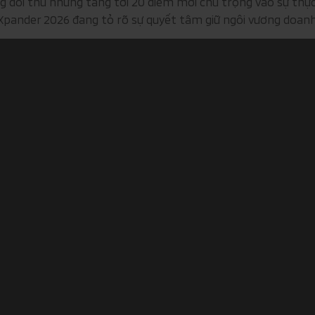
g đối thủ nhưng tăng tới 20 điểm mới chú trọng vào sự thực
 Xpander 2026 đang tỏ rõ sự quyết tâm giữ ngôi vương doan