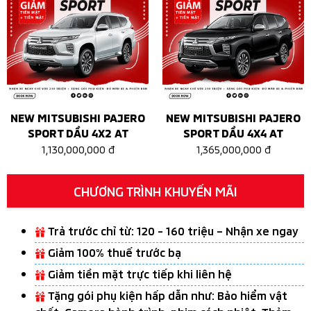
NEW MITSUBISHI PAJERO
NEW MITSUBISHI PAJERO
SPORT DẦU 4X2 AT
SPORT DẦU 4X4 AT
1,130,000,000 đ
1,365,000,000 đ
CHƯƠNG TRÌNH KHUYẾN MÃI
Trả trước chỉ từ: 120 - 160 triệu – Nhận xe ngay
Giảm 100% thuế trước bạ
Giảm tiền mặt trực tiếp khi liên hệ
Tặng gói phụ kiện hấp dẫn như: Bảo hiểm vật