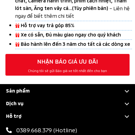
chất, Camera hành trình, phim cách nhiệt, Thảm
lót sàn, Ăng ten vây cá...(Tùy phiên bản)
– Liên hệ
ngay để biết thêm chi tiết
Hỗ trợ vay trả góp 85%
Xe có sẵn, Đủ màu giao ngay cho quý khách
Bảo hành lên đến 3 năm cho tất cả các dòng xe
NHẬN BÁO GIÁ ƯU ĐÃI
Chúng tôi sẽ gửi Báo giá xe tốt nhất đến cho bạn
Sản phẩm
Attrage
Dịch vụ
Xpander
Chính sách bảo hành
Hỗ trợ
Xpander Cross
Bảo dưỡng nhanh
Dự toán chi phí
0389.668.379 (Hotline)
XForce
Các hạng mục bảo dưỡng
Đăng ký lái thử