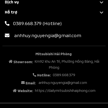
Dịch vụ
Xpander
Chính sách bảo hành
Hỗ trợ
Xpander Cross
Bảo dưỡng nhanh
Dự toán chi phí
0389.668.379 (Hotline)
XForce
Các hạng mục bảo dưỡng
Đăng ký lái thử
Pajero Sport
Thông tin phụ tùng
anhhuy.nguyengia@gmail.com
Hỗ trợ tài chính
Triton
Chăm sóc khách hàng
Yêu cầu báo giá
Liên hệ với chúng tôi
Mitsubishi Hải Phòng
Km92 khu An Trì, Phường Hồng Bàng, Hải
Showroom:
Phòng
0389.668.379
Hotline:
anhhuy.nguyengia@gmail.com
Email:
https://dailymitsubishihaiphong.com
Website: