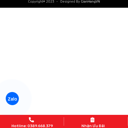
Copyright© 2023
-
Designed By
GianHangVN
Zalo
Hotline: 0389.668.379
Nhận Ưu Đãi