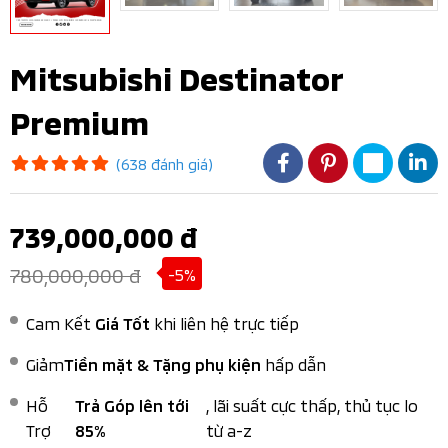
Mitsubishi Destinator
Premium
(638 đánh giá)
739,000,000 đ
780,000,000 đ
-5%
Cam Kết
khi liên hệ trực tiếp
Giá Tốt
Giảm
hấp dẫn
Tiền mặt & Tặng phụ kiện
Hỗ
, lãi suất cực thấp, thủ tục lo
Trả Góp lên tới
Trợ
từ a-z
85%