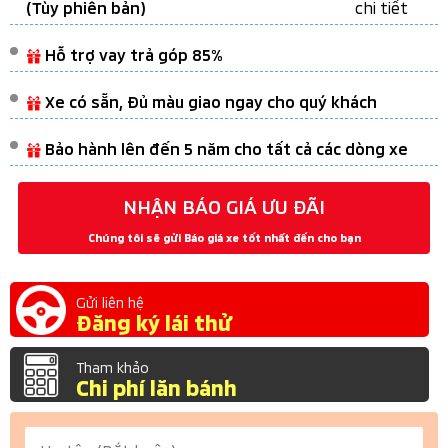
chi tiết
(Tùy phiên bản)
Hỗ trợ vay trả góp 85%
Xe có sẵn, Đủ màu giao ngay cho quý khách
Bảo hành lên đến 5 năm cho tất cả các dòng xe
NHẬN BÁO GIÁ ƯU ĐÃI
Chúng tôi sẽ gửi Báo giá xe tốt nhất đến cho bạn
Gửi liên hệ
Đăng ký lái thử
Tham khảo
Chi phí lăn bánh