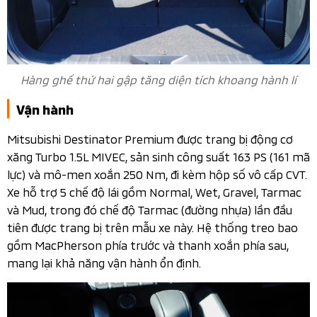
Hàng ghế thứ hai gập tăng diện tích khoang hành lí
Vận hành
Mitsubishi Destinator Premium được trang bị động cơ
xăng Turbo 1.5L MIVEC, sản sinh công suất 163 PS (161 mã
lực) và mô-men xoắn 250 Nm, đi kèm hộp số vô cấp CVT.
Xe hỗ trợ 5 chế độ lái gồm Normal, Wet, Gravel, Tarmac
và Mud, trong đó chế độ Tarmac (đường nhựa) lần đầu
tiên được trang bị trên mẫu xe này. Hệ thống treo bao
gồm MacPherson phía trước và thanh xoắn phía sau,
mang lại khả năng vận hành ổn định.