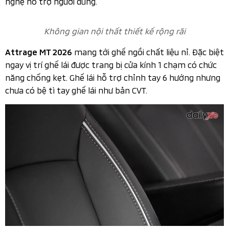
Thân xe thiết kế năng động trẻ trung
Phần đuôi xe của Mitsubishi Attrage 2026 với cản sau
được làm mới kết hợp cùng đèn phản quang đặt dọc.
Cụm đèn hậu được trau chuốt giúp Mitsubishi Attrage
2026 trở nên phong cách đầy mạnh mẽ. Khoang để
hành lý của Attrage có dung tích lên đến 450 lít.