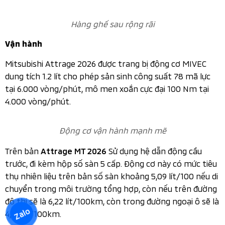
Đuôi xe thiết kế nhỏ gọn
Nội thất
Nhờ bố trí khoang động cơ thông minh, tiết kiệm diện
tích, không gian nội thất của Attrage nhờ vậy được mở
rộng mang đến sự rộng rãi thoải mái cho các hành
khách. Nhìn chung, nội thất của Mitsubishi Atrage 2026
vẫn giữ nguyên thiết kế như phiên bản cũ khi chỉ sửa đổi
một số chi tiết đồng thời trang bị thêm tính năng, công
nghệ hỗ trợ người dùng.
Zalo