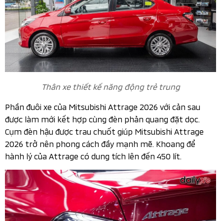
sảo cùng với đường viền mạ crôm tạo hình chữ X liền kế
cản trước, hốc đèn sương mù… Kiểu thiết kế này giúp
phần đầu xe trở nên mạnh mẽ, góc cạnh và mang đậm
phong cách thể thao hơn so với mẫu cũ.
Đầu xe thiết kế đẹp mắt hơn
Tiến tới phần hông xe thì mâm xe vẫn giữ nguyên kích