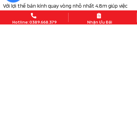
Hotline: 0389.668.379
Nhận Ưu Đãi
Không gian nội thất thiết kế rộng rãi
mang tới ghế ngồi chất liệu nỉ. Đặc biệt
Attrage MT 2026
ngay vị trí ghế lái được trang bị cửa kính 1 chạm có chức
năng chống kẹt. Ghế lái hỗ trợ chỉnh tay 6 hướng nhưng
chưa có bệ tì tay ghế lái như bản CVT.