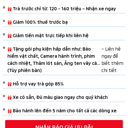
Trả trước chỉ từ: 120 - 160 triệu – Nhận xe ngay
Giảm 100% thuế trước bạ
Giảm tiền mặt trực tiếp khi liên hệ
– Liên hệ
Tặng gói phụ kiện hấp dẫn như: Bảo
ngay để
hiểm vật chất, Camera hành trình, phim
biết thêm
cách nhiệt, Thảm lót sàn, Ăng ten vây cá...
chi tiết
(Tùy phiên bản)
Hỗ trợ vay trả góp 85%
Xe có sẵn, Đủ màu giao ngay cho quý khách
Bảo hành lên đến 5 năm cho tất cả các dòng xe
NHẬN BÁO GIÁ ƯU ĐÃI