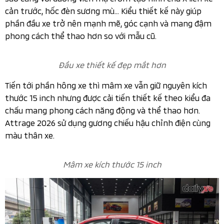
Dynamic Shield tương tự những mẫu xe “đàn anh”
Xpander, Triton hay Outlander phiên bản nâng cấp vừa ra
mắt vào tháng 2.2026.
Đầu xe thiết kế đẹp mắt hơn
Thiết kế lưới tản nhiệt gồm 2 thanh ngang tạo dáng
cứng cáp nối liền cụm đèn pha Halogen phản xạ đa
hướng cho khả năng chiếu sáng vượt trội với thiết kế sắc