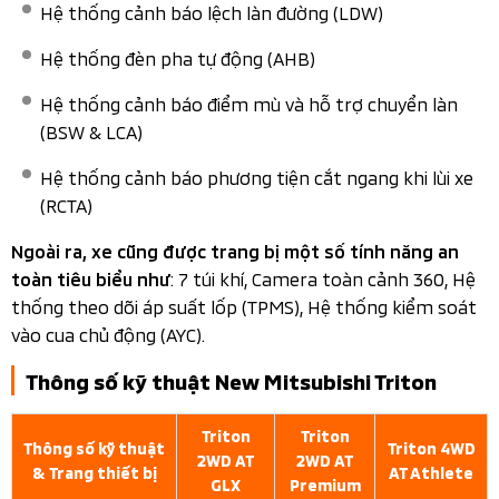
7 inch
Trang bị tiện nghi Mitsubishi Triton 2026 còn bao gồm:
Đồng hồ lái tích hợp màn hình MID 7 inch
Màn hình giải trí 9 inch
Apple CarPlay không dây, Android Auto
Mirror Link, Định vị
Âm thanh 6 loa
Điều hòa tự động 2 vùng độc lập
Tính năng Max Cool
Cửa gió trên trần xe hàng ghế sau
Sạc không dây