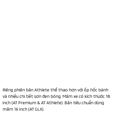
Đầu xe còn hình chữ "C" ngược mạ crôm, tích hợp đèn
sương mù nhỏ
Tay nắm cửa được thiết kế cùng màu với thân xe, gương
chiếu hậu trang bị tính năng gập điện, chỉnh điện.