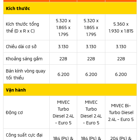
6 cổng sạc USB và 12V
Vận hành & An toàn của New Mitsubishi Triton
thay đổi đáng kể vận hành khi sử
Mitsubishi Triton 2026
dụng khung gầm MEGA Frame với chất liệu thép gia
cường cứng hơn, chắc chắn hơn nhưng nhẹ hơn. Kết hợp
với 2 phiên bản động cơ thế hệ mới:
Động cơ 2.4L MIVEC Bi-TURBO cho công suất tối đa
201 mã lực và mô-men xoắn cực đại 470 Nm. Đi kèm
hộp số tự động 6 cấp, kết hợp cùng hệ dẫn động hai
cầu chủ động Super Select 4WD-II (AT Athlete).
Động cơ 2.4L MIVEC TURBO cho công suất tối đa 181
mã lực và mô-men xoắn cực đại 430 Nm. Đi kèm hộp
số tự động 6 cấp, kết hợp cùng hệ dẫn động cầu sau
(AT GLX​ & AT Premium).