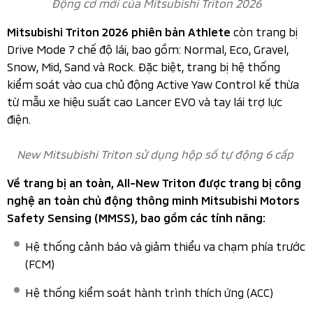
Màn hình giải trí đa thông tin 9 inch hỗ trợ kết nối Apple
CarPlay không dây và Android Auto
New Mitsubishi Triton sử dụng màn hình lái kỹ thuật số