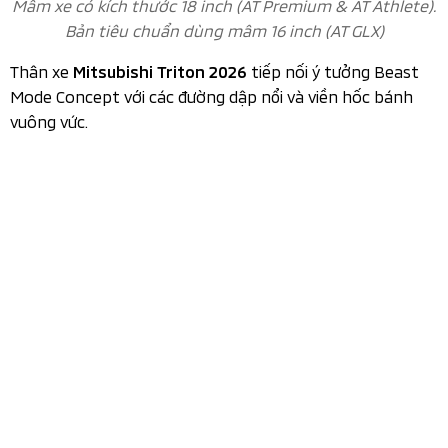
Thân xe
tiếp nối ý tưởng Beast
Mitsubishi Triton 2026
Mode Concept với các đường dập nổi và viền hốc bánh
vuông vức.
Thân xe tiếp nối ý tưởng Beast Mode Concept với các
đường dập nổi
Các đường gân dập nổi kéo dài từ đầu đến đuôi xe, cùng
ốp vè bánh xe kích thước lớn. Cụm đèn hậu LED thiết kế