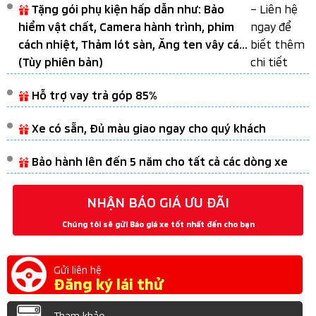
– Liên hệ
Tặng gói phụ kiện hấp dẫn như: Bảo
ngay để
hiểm vật chất, Camera hành trình, phim
biết thêm
cách nhiệt, Thảm lót sàn, Ăng ten vây cá...
chi tiết
(Tùy phiên bản)
Hỗ trợ vay trả góp 85%
Xe có sẵn, Đủ màu giao ngay cho quý khách
Bảo hành lên đến 5 năm cho tất cả các dòng xe
NHẬN BÁO GIÁ ƯU ĐÃI
Chúng tôi sẽ gửi Báo giá xe tốt nhất đến cho bạn
Gửi liên hệ
Đăng ký lái thử
Tham khảo