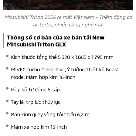
Mitsubishi Triton 2026 ra mắt Việt Nam - Thêm động cơ
bi-turbo, nhiều công nghệ mới
Thông số cơ bản của xe bán tải New
Mitsubishi Triton GLX
Kích thước tổng thể 5.320 x 1.865 x 1.795 mm​
MIVEC Turbo Diesel 2.4L, Ý tưởng Thiết kế Beast
Mode, Mâm hợp kim 16-inch
Hộp số tự động 6 cấp​
Tay lái trợ lực thủy lực​
Bán kính quay vòng tối thiểu 6,2 m​
Mâm xe hợp kim 16-inch​