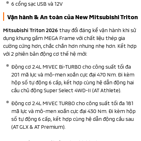
hình giải trí đa thông tin 9 inch hỗ trợ kết nối Apple
CarPlay không dây và Android Auto. Hệ thống điều hòa
hai vùng độc lập, trang bị tính năng Max Cool và cửa gió
trên trần xe cho hàng ghế sau. 6 cổng sạc các loại, kèm
tính năng sạc không dây tiện lợi. 19 vị trí chứa đồ tiện lợi
bên trong khoang nội thất.