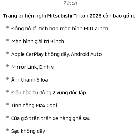
Vô lăng được thiết kế 3 chấu kiểu mới
Các trang bị nội thất nổi bật có thể kể đến như: Cụm
đồng hồ kết hợp màn hình lái kỹ thuật số 7 inch. Màn