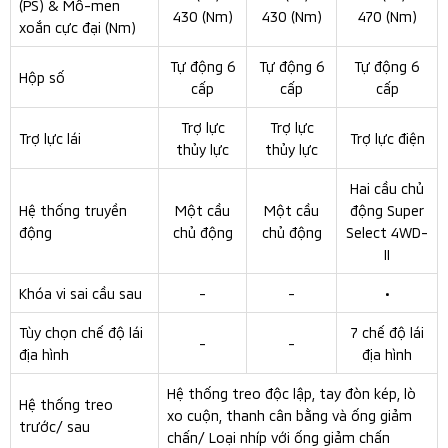
Động cơ mới của Mitsubishi Triton 2026
còn trang bị
Mitsubishi Triton 2026 phiên bản Athlete
Drive Mode 7 chế độ lái, bao gồm: Normal, Eco, Gravel,
Snow, Mid, Sand và Rock. Đặc biệt, trang bị hệ thống