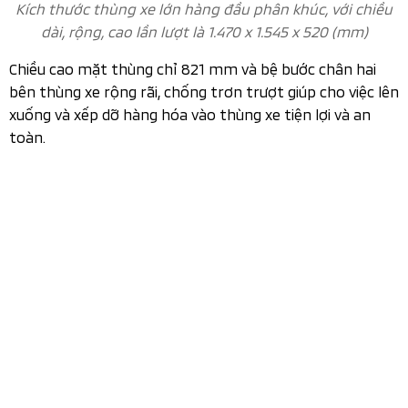
Bệ bước chân hai bên thùng xe rộng rãi, chống trơn
trượt
Nội thất của New Mitsubishi Triton
Nội thất
hiện đại với thiết kế
Mitsubishi Triton 2026
bảng điều khiển theo phương ngang với trung tâm là
màn hình giải trí đặt nổi. Ở thế hệ mới này
New
gây ấn tượng với khách hàng
Mitsubishi Triton
với khoang nội thất rộng rãi và tiện nghi theo phong
cách SUV.