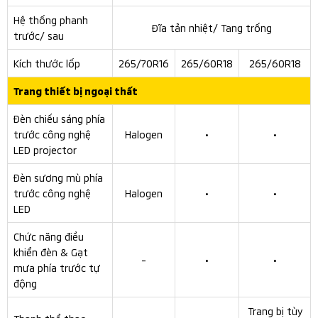
kiểm soát vào cua chủ động Active Yaw Control kế thừa
từ mẫu xe hiệu suất cao Lancer EVO và tay lái trợ lực
điện.
New Mitsubishi Triton sử dụng hộp số tự động 6 cấp