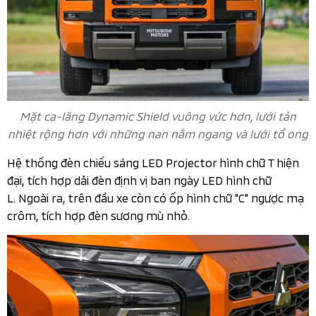
Mặt ca-lăng Dynamic Shield vuông vức hơn, lưới tản
nhiệt rộng hơn với những nan nằm ngang và lưới tổ ong
Hệ thống đèn chiếu sáng LED Projector hình chữ T hiện
đại, tích hợp dải đèn định vị ban ngày LED hình chữ
L. Ngoài ra, trên đầu xe còn có ốp hình chữ "C" ngược mạ
crôm, tích hợp đèn sương mù nhỏ.