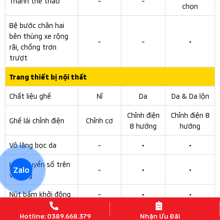
Về trang bị an toàn, All-New Triton được trang bị công
nghệ an toàn chủ động thông minh Mitsubishi Motors
Safety Sensing (MMSS), bao gồm các tính năng:
Hệ thống cảnh báo và giảm thiểu va chạm phía trước
(FCM)
Hệ thống kiểm soát hành trình thích ứng (ACC)
Hệ thống cảnh báo lệch làn đường (LDW)
Hệ thống đèn pha tự động (AHB)
Hệ thống cảnh báo điểm mù và hỗ trợ chuyển làn
(BSW & LCA)
Zalo
Hệ thống cảnh báo phương tiện cắt ngang khi lùi xe
(RCTA)
Ngoài ra, xe cũng được trang bị một số tính năng an
Hotline: 0389.668.379
Nhận Ưu Đãi